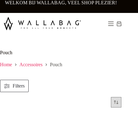
Ga
WELKOM BIJ WALLABAG, VEEL SHOP PLEZIER!
naar
de
inhoud
Winkelwa
Pouch
Home
Accessoires
Pouch
Filters