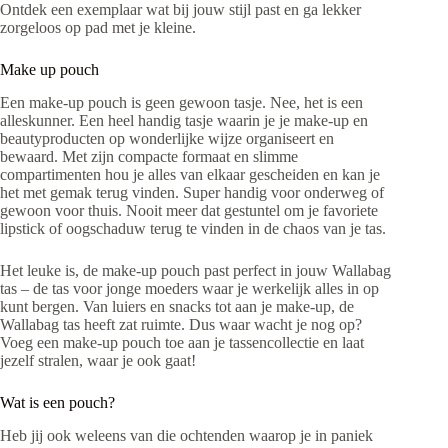
Ontdek een exemplaar wat bij jouw stijl past en ga lekker
zorgeloos op pad met je kleine.
Make up pouch
Een make-up pouch is geen gewoon tasje. Nee, het is een
alleskunner. Een heel handig tasje waarin je je make-up en
beautyproducten op wonderlijke wijze organiseert en
bewaard. Met zijn compacte formaat en slimme
compartimenten hou je alles van elkaar gescheiden en kan je
het met gemak terug vinden. Super handig voor onderweg of
gewoon voor thuis. Nooit meer dat gestuntel om je favoriete
lipstick of oogschaduw terug te vinden in de chaos van je tas.
Het leuke is, de make-up pouch past perfect in jouw Wallabag
tas – de tas voor jonge moeders waar je werkelijk alles in op
kunt bergen. Van luiers en snacks tot aan je make-up, de
Wallabag tas heeft zat ruimte. Dus waar wacht je nog op?
Voeg een make-up pouch toe aan je tassencollectie en laat
jezelf stralen, waar je ook gaat!
Wat is een pouch?
Heb jij ook weleens van die ochtenden waarop je in paniek