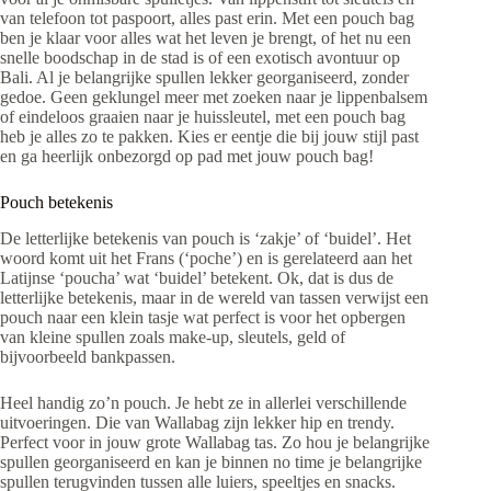
van telefoon tot paspoort, alles past erin. Met een pouch bag
ben je klaar voor alles wat het leven je brengt, of het nu een
snelle boodschap in de stad is of een exotisch avontuur op
Bali. Al je belangrijke spullen lekker georganiseerd, zonder
gedoe. Geen geklungel meer met zoeken naar je lippenbalsem
of eindeloos graaien naar je huissleutel, met een pouch bag
heb je alles zo te pakken. Kies er eentje die bij jouw stijl past
en ga heerlijk onbezorgd op pad met jouw pouch bag!
Pouch betekenis
De letterlijke betekenis van pouch is ‘zakje’ of ‘buidel’. Het
woord komt uit het Frans (‘poche’) en is gerelateerd aan het
Latijnse ‘poucha’ wat ‘buidel’ betekent. Ok, dat is dus de
letterlijke betekenis, maar in de wereld van tassen verwijst een
pouch naar een klein tasje wat perfect is voor het opbergen
van kleine spullen zoals make-up, sleutels, geld of
bijvoorbeeld bankpassen.
Heel handig zo’n pouch. Je hebt ze in allerlei verschillende
uitvoeringen. Die van Wallabag zijn lekker hip en trendy.
Perfect voor in jouw grote Wallabag tas. Zo hou je belangrijke
spullen georganiseerd en kan je binnen no time je belangrijke
spullen terugvinden tussen alle luiers, speeltjes en snacks.