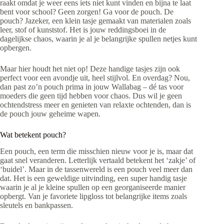
raakt omdat je weer eens iets niet kunt vinden en bijna te laat
bent voor school? Geen zorgen! Ga voor de pouch. De
pouch? Jazeker, een klein tasje gemaakt van materialen zoals
leer, stof of kunststof. Het is jouw reddingsboei in de
dagelijkse chaos, waarin je al je belangrijke spullen netjes kunt
opbergen.
Maar hier houdt het niet op! Deze handige tasjes zijn ook
perfect voor een avondje uit, heel stijlvol. En overdag? Nou,
dan past zo’n pouch prima in jouw Wallabag – dé tas voor
moeders die geen tijd hebben voor chaos. Dus wil je geen
ochtendstress meer en genieten van relaxte ochtenden, dan is
de pouch jouw geheime wapen.
Wat betekent pouch?
Een pouch, een term die misschien nieuw voor je is, maar dat
gaat snel veranderen. Letterlijk vertaald betekent het ‘zakje’ of
‘buidel’. Maar in de tassenwereld is een pouch veel meer dan
dat. Het is een geweldige uitvinding, een super handig tasje
waarin je al je kleine spullen op een georganiseerde manier
opbergt. Van je favoriete lipgloss tot belangrijke items zoals
sleutels en bankpassen.