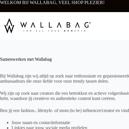
Ga
WELKOM BIJ WALLABAG, VEEL SHOP PLEZIER!
naar
de
inhoud
Samenwerken met Wallabag
Bij Wallabag zijn wij altijd op zoek naar enthousiaste en gepassionee
ambassadeurs die onze liefde voor onze trendy tassen delen.
Wij zijn op zoek naar creators die een betrokken en actieve volgersbasis
hebt, waardoor jij creatieve en authentieke content kunt creëren.
Ben jij een fashion-, lifestyle- of mom (to be) influencer/creator en vin
Jouw naam en contactinformatie
Linkjes naar jouw sociale media profielen