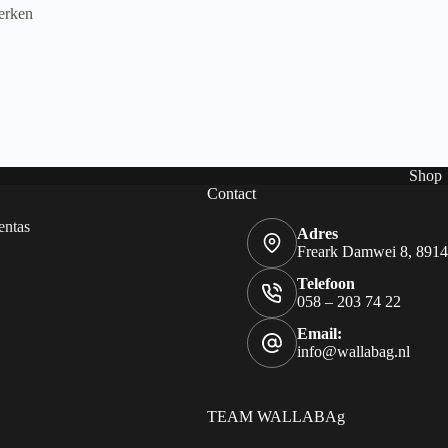
erken
Shop
Contact
entas
Adres
Freark Damwei 8, 891
Telefoon
058 – 203 74 22
Email:
info@wallabag.nl
TEAM WALLABAg