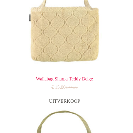
Wallabag Sharpa Teddy Beige
€
15,00
€
44,95
Oorspronkelijke
Huidige
prijs
prijs
was:
is:
UITVERKOOP
€ 44,95.
€ 15,00.