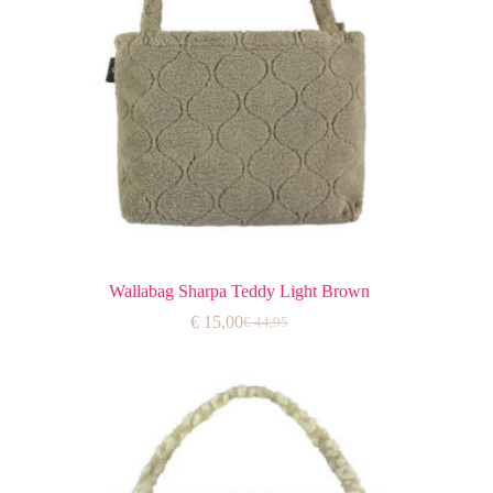
Wallabag Sharpa Teddy Light Brown
€
15,00
€
44,95
Oorspronkelijke
Huidige
prijs
prijs
was:
is:
€ 44,95.
€ 15,00.