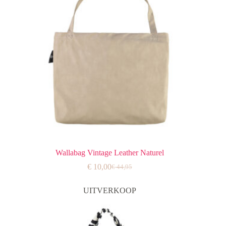
Wallabag Vintage Leather Naturel
€
10,00
€
44,95
Oorspronkelijke
Huidige
prijs
prijs
was:
is:
UITVERKOOP
€ 44,95.
€ 10,00.