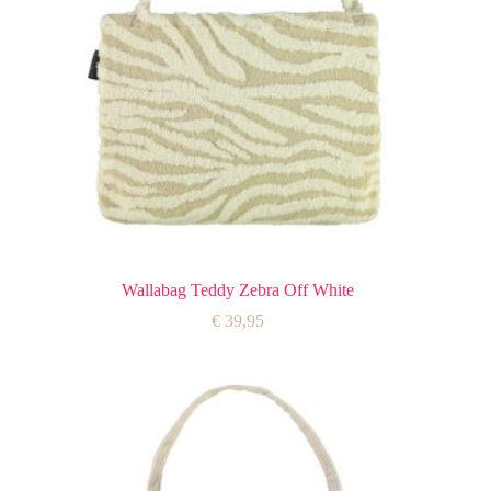
Wallabag Teddy Zebra Off White
€
39,95