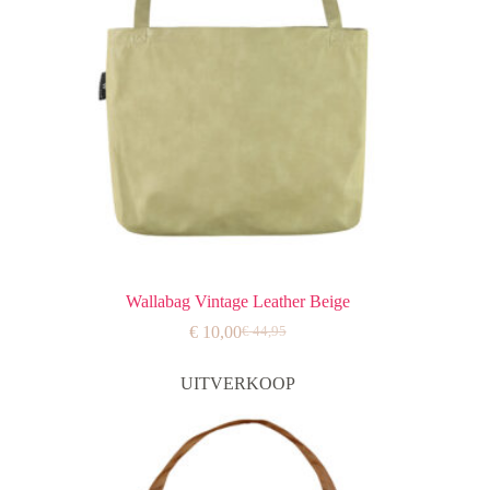
Wallabag Vintage Leather Beige
€
10,00
€
44,95
Oorspronkelijke
Huidige
prijs
prijs
was:
is:
UITVERKOOP
€ 44,95.
€ 10,00.