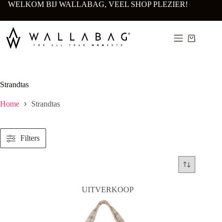
Ga
WELKOM BIJ WALLABAG, VEEL SHOP PLEZIER!
naar
de
inhoud
Winkelwa
Strandtas
Home
Strandtas
Filters
UITVERKOOP