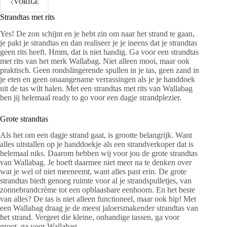
VORIGE
Strandtas met rits
Yes! De zon schijnt en je hebt zin om naar het strand te gaan,
je pakt je strandtas en dan realiseer je je ineens dat je strandtas
geen rits heeft. Hmm, dat is niet handig. Ga voor een strandtas
met rits van het merk Wallabag. Niet alleen mooi, maar ook
praktisch. Geen rondslingerende spullen in je tas, geen zand in
je eten en geen onaangename verrassingen als je je handdoek
uit de tas wilt halen. Met een strandtas met rits van Wallabag
ben jij helemaal ready to go voor een dagje strandplezier.
Grote strandtas
Als het om een dagje strand gaat, is grootte belangrijk. Want
alles uitstallen op je handdoekje als een strandverkoper dat is
helemaal niks. Daarom hebben wij voor jou de grote strandtas
van Wallabag. Je hoeft daarmee niet meer na te denken over
wat je wel of niet meeneemt, want alles past erin. De grote
strandtas biedt genoeg ruimte voor al je strandspulletjes, van
zonnebrandcrème tot een opblaasbare eenhoorn. En het beste
van alles? De tas is niet alleen functioneel, maar ook hip! Met
een Wallabag draag je de meest jaloersmakender strandtas van
het strand. Vergeet die kleine, onhandige tassen, ga voor
groot, ga voor Wallabag.