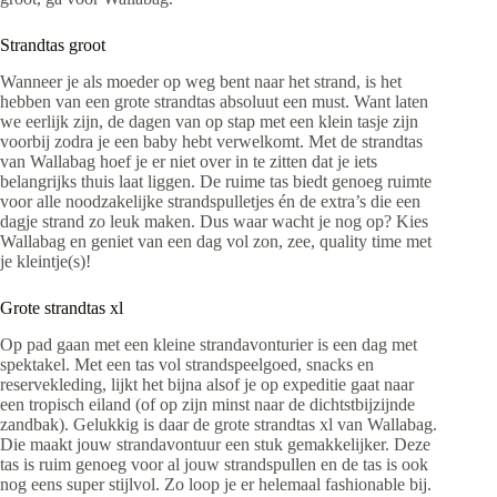
Strandtas groot
Wanneer je als moeder op weg bent naar het strand, is het
hebben van een grote strandtas absoluut een must. Want laten
we eerlijk zijn, de dagen van op stap met een klein tasje zijn
voorbij zodra je een baby hebt verwelkomt. Met de strandtas
van Wallabag hoef je er niet over in te zitten dat je iets
belangrijks thuis laat liggen. De ruime tas biedt genoeg ruimte
voor alle noodzakelijke strandspulletjes én de extra’s die een
dagje strand zo leuk maken. Dus waar wacht je nog op? Kies
Wallabag en geniet van een dag vol zon, zee, quality time met
je kleintje(s)!
Grote strandtas xl
Op pad gaan met een kleine strandavonturier is een dag met
spektakel. Met een tas vol strandspeelgoed, snacks en
reservekleding, lijkt het bijna alsof je op expeditie gaat naar
een tropisch eiland (of op zijn minst naar de dichtstbijzijnde
zandbak). Gelukkig is daar de grote strandtas xl van Wallabag.
Die maakt jouw strandavontuur een stuk gemakkelijker. Deze
tas is ruim genoeg voor al jouw strandspullen en de tas is ook
nog eens super stijlvol. Zo loop je er helemaal fashionable bij.