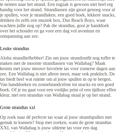
te nemen naar het strand. Een rugzak is gewoon niet heel erg
handig voor het strand. Strandtassen zijn groot genoeg voor al
je spullen, voor je strandlaken, een goed boek, lekkere snacks,
drinken én zelfs een muziek box, Dus Beach Boys, waar
wachten jullie nog op? Pak die strandtas, gooi je handdoek
over het schouder en ga voor een dag vol avontuur en
ontspanning aan zee.
Leuke strandtas
Aloha strandliefhebber! Zin om jouw strandoutfit nog toffer te
maken met de mooiste strandtassen van Wallabag? Maak
kennis met jouw nieuwe favoriete tas voor zomerse dagen aan
zee. Een Wallabag is niet alleen mooi, maar ook praktisch. De
tas biedt heel wat ruimte om al jouw spullen in op te bergen.
Van handdoeken en zonnebrandcrème tot snacks en een goed
boek. Of je nu gaat voor een vrolijke print of een tijdloze effen
kleur, met een strandtas van Wallabag straal je op het strand.
Grote strandtas xxl
Op zoek naar dé perfecte tas waar al jouw strandspullen met
gemak in kunnen? Stop met zoeken, want de grote strandtas
XXL van Wallabag is jouw ultieme tas voor een dag