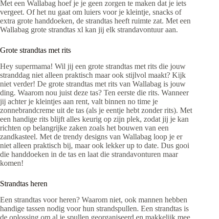
Met een Wallabag hoef je je geen zorgen te maken dat je iets
vergeet. Of het nu gaat om luiers voor je kleintje, snacks of
extra grote handdoeken, de strandtas heeft ruimte zat. Met een
Wallabag grote strandtas xl kan jij elk strandavontuur aan.
Grote strandtas met rits
Hey supermama! Wil jij een grote strandtas met rits die jouw
stranddag niet alleen praktisch maar ook stijlvol maakt? Kijk
niet verder! De grote strandtas met rits van Wallabag is jouw
ding. Waarom nou juist deze tas? Ten eerste die rits. Wanneer
jij achter je kleintjes aan rent, valt binnen no time je
zonnebrandcreme uit de tas (als je eentje hebt zonder rits). Met
een handige rits blijft alles keurig op zijn plek, zodat jij je kan
richten op belangrijke zaken zoals het bouwen van een
zandkasteel. Met de trendy designs van Wallabag loop je er
niet alleen praktisch bij, maar ook lekker up to date. Dus gooi
die handdoeken in de tas en laat die strandavonturen maar
komen!
Strandtas heren
Een strandtas voor heren? Waarom niet, ook mannen hebben
handige tassen nodig voor hun strandspullen. Een strandtas is
de oplossing om al je spullen georganiseerd en makkelijk mee