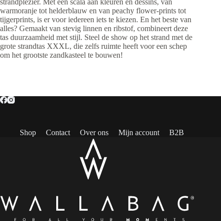
strandplezier. Met een scala aan kleuren en dessins, van
warmoranje tot helderblauw en van peachy flower-prints tot
tijgerprints, is er voor iedereen iets te kiezen. En het beste van
alles? Gemaakt van stevig linnen en ribstof, combineert deze
tas duurzaamheid met stijl. Steel de show op het strand met de
grote strandtas XXXL, die zelfs ruimte heeft voor een schep
om het grootste zandkasteel te bouwen!
Shop
Contact
Over ons
Mijn account
B2B