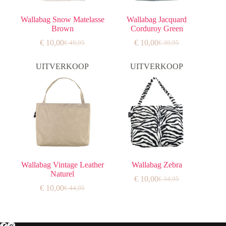
Wallabag Snow Matelasse
Wallabag Jacquard
Brown
Corduroy Green
€
10,00
€
10,00
€
49,95
€
39,95
Oorspronkelijke
Huidige
Oorspronkelijke
Huidige
prijs
prijs
prijs
prijs
was:
is:
was:
is:
UITVERKOOP
UITVERKOOP
€ 49,95.
€ 10,00.
€ 39,95.
€ 10,00.
Wallabag Vintage Leather
Wallabag Zebra
Naturel
€
10,00
€
34,95
Oorspronkelijke
Huidige
€
10,00
€
44,95
Oorspronkelijke
Huidige
prijs
prijs
prijs
prijs
was:
is:
was:
is:
€ 34,95.
€ 10,00.
€ 44,95.
€ 10,00.