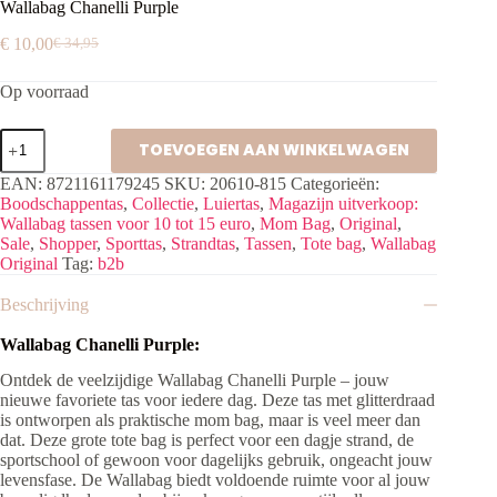
Wallabag Chanelli Purple
€
10,00
€
34,95
Oorspronkelijke
Huidige
prijs
prijs
Op voorraad
was:
is:
€ 34,95.
€ 10,00.
Wallabag
TOEVOEGEN AAN WINKELWAGEN
Chanelli
Purple
EAN:
8721161179245
SKU:
20610-815
Categorieën:
aantal
Boodschappentas
,
Collectie
,
Luiertas
,
Magazijn uitverkoop:
Wallabag tassen voor 10 tot 15 euro
,
Mom Bag
,
Original
,
Sale
,
Shopper
,
Sporttas
,
Strandtas
,
Tassen
,
Tote bag
,
Wallabag
Original
Tag:
b2b
Beschrijving
Wallabag Chanelli Purple:
Ontdek de veelzijdige Wallabag Chanelli Purple –
jouw
nieuwe favoriete tas voor iedere dag. Deze tas met glitterdraad
is ontworpen als praktische mom bag, maar is veel meer dan
dat.
Deze grote tote bag is perfect voor een dagje strand, de
sportschool of gewoon voor dagelijks gebruik, ongeacht jouw
levensfase. De Wallabag biedt voldoende ruimte voor al jouw