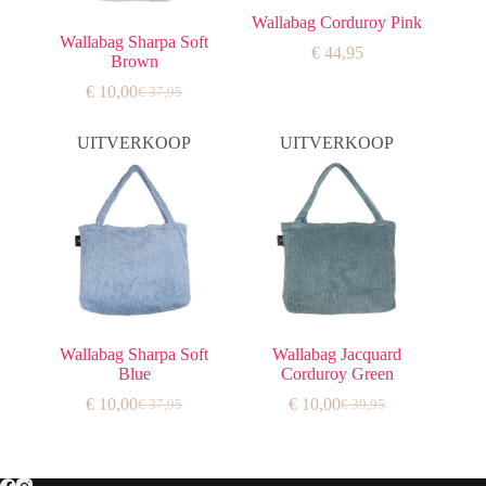
Wallabag Corduroy Pink
Wallabag Sharpa Soft
€
44,95
Brown
€
10,00
€
37,95
Oorspronkelijke
Huidige
prijs
prijs
was:
is:
UITVERKOOP
UITVERKOOP
€ 37,95.
€ 10,00.
Wallabag Sharpa Soft
Wallabag Jacquard
Blue
Corduroy Green
€
10,00
€
10,00
€
37,95
€
39,95
Oorspronkelijke
Huidige
Oorspronkelijke
Huidige
prijs
prijs
prijs
prijs
was:
is:
was:
is:
€ 37,95.
€ 10,00.
€ 39,95.
€ 10,00.