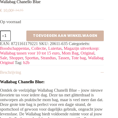
Wallabag Chanello Blue
€
10,00
€
34,95
Oorspronkelijke
Huidige
prijs
prijs
Op voorraad
was:
is:
€ 34,95.
€ 10,00.
Wallabag
TOEVOEGEN AAN WINKELWAGEN
Chanello
Blue
EAN:
8721161179221
SKU:
20611-635
Categorieën:
aantal
Boodschappentas
,
Collectie
,
Luiertas
,
Magazijn uitverkoop:
Wallabag tassen voor 10 tot 15 euro
,
Mom Bag
,
Original
,
Sale
,
Shopper
,
Sporttas
,
Strandtas
,
Tassen
,
Tote bag
,
Wallabag
Original
Tag:
b2b
Beschrijving
Wallabag Chanello Blue:
Ontdek de veelzijdige Wallabag Chanelli Blue –
jouw nieuwe
favoriete tas voor iedere dag. Deze tas met glitterdraad is
ontworpen als praktische mom bag, maar is veel meer dan dat.
Deze grote tote bag is perfect voor een dagje strand, de
sportschool of gewoon voor dagelijks gebruik, ongeacht jouw
levensfase. De Wallabag biedt voldoende ruimte voor al jouw