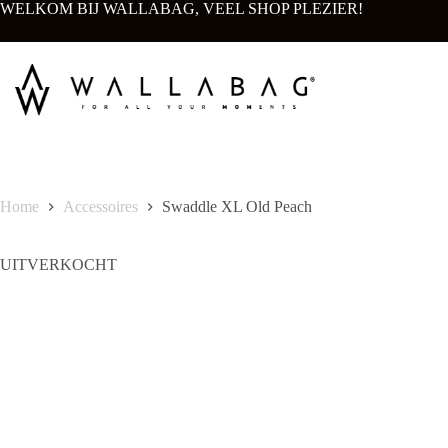
Ga
WELKOM BIJ WALLABAG, VEEL SHOP PLEZIER!
naar
de
inhoud
Home
Accessoires
Swaddle XL Old Peach
UITVERKOCHT